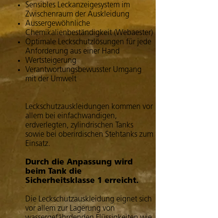
Sensibles Leckanzeigesystem im
Zwischenraum der Auskleidung
Aussergewöhnliche
Chemikalienbeständigkeit (Webaester)
Optimale Leckschutzlösungen für jede
Anforderung aus einer Hand
Wertsteigerung
Verantwortungsbewusster Umgang
mit der Umwelt
Leckschutzauskleidungen kommen vor
allem bei einfachwandigen,
erdverlegten, zylindrischen Tanks
sowie bei oberirdischen Stehtanks zum
Einsatz.
Durch die Anpassung wird
beim Tank die
Sicherheitsklasse 1 erreicht.
Die Leckschutzauskleidung eignet sich
vor allem zur Lagerung von