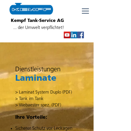
Kempf Tank-Service AG
... der Umwelt verpflichtet!
Dienstleistungen
Laminate
>
Laminat System Duplo (PDF)
>
Tank im Tank
>
Webaester spez. (PDF)
Ihre Vorteile:
Sicherer Schutz vor Leckagen