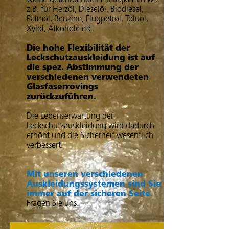
wassergefährdenden Flüssigkeiten wie
z.B. für Heizöl, Dieselöl, Biodiesel,
Palmöl, Benzine, Flugpetrol, Toluol,
Xylol, Alkohole etc.
Die hohe Flexibilität der
Leckschutzauskleidung ist auf
die spez. Abstimmung der
verschiedenen verwendeten
Glasfaserrovings
zurückzuführen.
Die Lebenserwartung der
Leckschutzauskleidung wird dadurch
erhöht und die Sicherheit wesentlich
verbessert.
Mit unseren verschiedenen
Auskleidungssystemen sind Sie
immer auf der sicheren Seite.
Fragen Sie uns.