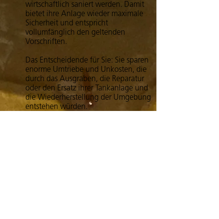
wirtschaftlich saniert werden. Damit
bietet ihre Anlage wieder maximale
Sicherheit und entspricht
vollumfänglich den geltenden
Vorschriften.
Das Entscheidende für Sie: Sie sparen
enorme Umtriebe und Unkosten, die
durch das Ausgraben, die Reparatur
oder den Ersatz ihrer Tankanlage und
die Wiederherstellung der Umgebung
entstehen würden.
Graben Sie Ihren Heizöltank
noch nicht aus ...