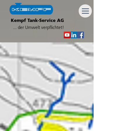
Kempf Tank-Service AG
... der Umwelt verpflichtet!