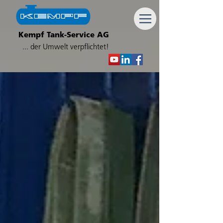
Kempf Tank-Service AG
... der Umwelt verpflichtet!