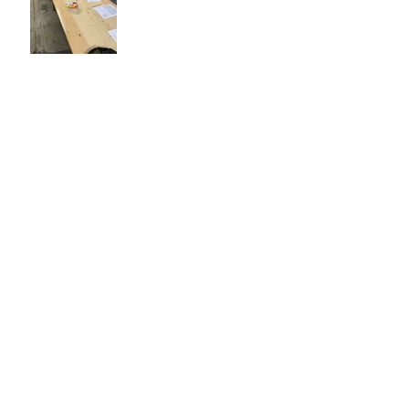
ADR / SDR Schulung
Tankrevision
Primarschullehrerin bei der
Tankrevision
1. Hilfe Refresher