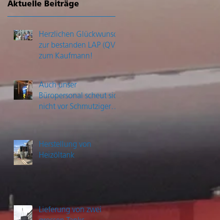
Aktuelle Beiträge
Herzlichen Glückwunsch
zur bestanden LAP (QV)
zum Kaufmann!
Auch unser
Büropersonal scheut sich
nicht vor Schmutziger
Arbeit
Herstellung von
Heizöltank
Lieferung von zwei