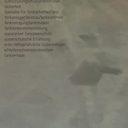
SDR
Schulung
Schutzanstrich
Shell
Sicherheit
Spezialist für Tanksicherheit
Tank
Tankanlagen
Tankbau
Tankkontrolle
Tankreinigung
Tankrevision
Tankstellen
Weiterbildung
apparativer Gewässerschutz
ausserschulische Erfahrung
erste Hilfe
gefährliche Güter
reinigen
schleifen
schweissen
streichen
tankrevision