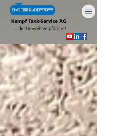
Kempf Tank-Service AG
... der Umwelt verpflichtet!