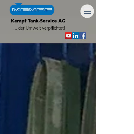
Kempf Tank-Service AG
... der Umwelt verpflichtet!