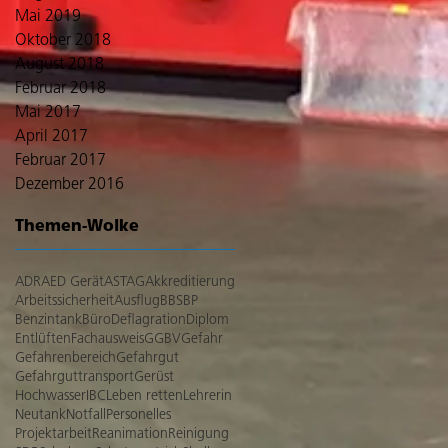
Mai 2019
Oktober 2018
August 2018
Februar 2018
Mai 2017
April 2017
Februar 2017
Dezember 2016
Themen-Wolke
ADR
AED Gerät
ASTAG
Akkreditierung
Arbeitssicherheit
Ausflug
BBS
BP
Benzintank
Büro
Deflagration
Diplom
Entlüften
Fachausweis
GGBV
Gefahr
Gefahrenbereich
Gefahrgut
Gefahrguttransport
Gerüst
Hochwasser
IBC
Leben retten
Lehrerin
Neutank
Notfall
Personelles
Projektarbeit
Reanimation
Reinigung