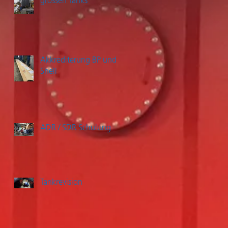
grossen Tanks
Akkrediterung BP und
Shell
ADR / SDR Schulung
Tankrevision