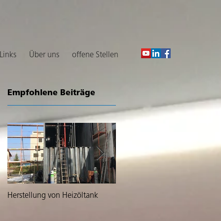
 Links
Über uns
offene Stellen
Empfohlene Beiträge
n
n
Herstellung von Heizöltank
Lieferung von zwei grossen
Tanks