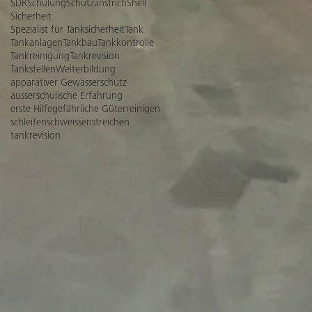
SDR
Schulung
Schutzanstrich
Shell
Sicherheit
Spezialist für Tanksicherheit
Tank
Tankanlagen
Tankbau
Tankkontrolle
Tankreinigung
Tankrevision
Tankstellen
Weiterbildung
apparativer Gewässerschutz
ausserschulische Erfahrung
erste Hilfe
gefährliche Güter
reinigen
schleifen
schweissen
streichen
tankrevision