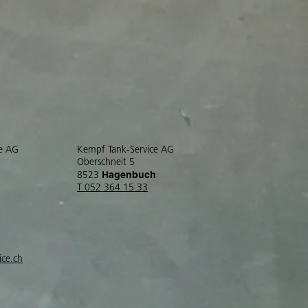
ce AG
Kempf Tank-Service AG
Oberschneit 5
Hagenbuch
8523
T 052 364 15 33
ice.ch