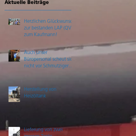
Aktuelle Beiträge
Herzlichen Glückwunsch
zur bestanden LAP (QV)
zum Kaufmann!
Auch unser
Büropersonal scheut sich
nicht vor Schmutziger
Arbeit
Herstellung von
Heizöltank
Lieferung von zwei