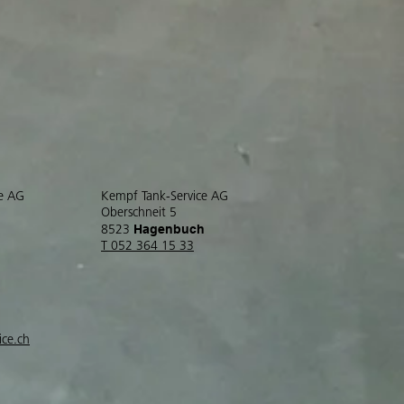
ce AG
Kempf Tank-Service AG
Oberschneit 5
Hagenbuch
8523
T 052 364 15 33
ice.ch