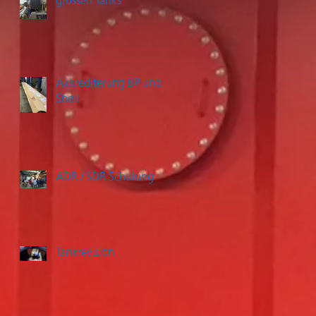
grossen Tanks
Akkrediterung BP und
Shell
ADR / SDR Schulung
Tankrevision