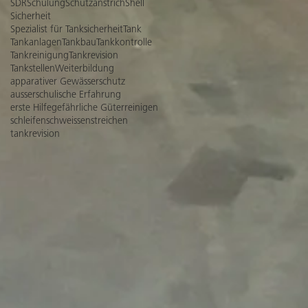
SDR
Schulung
Schutzanstrich
Shell
Sicherheit
Spezialist für Tanksicherheit
Tank
Tankanlagen
Tankbau
Tankkontrolle
Tankreinigung
Tankrevision
Tankstellen
Weiterbildung
apparativer Gewässerschutz
ausserschulische Erfahrung
erste Hilfe
gefährliche Güter
reinigen
schleifen
schweissen
streichen
tankrevision