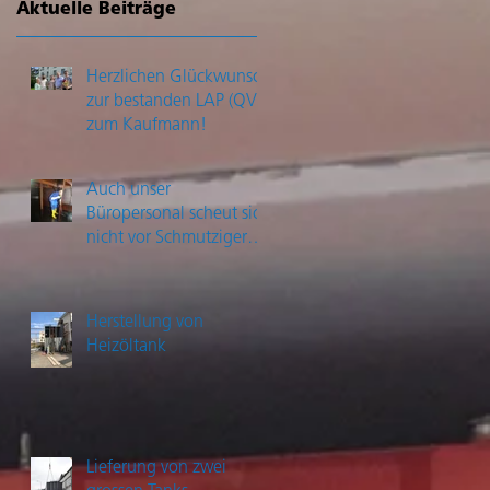
Aktuelle Beiträge
Herzlichen Glückwunsch
zur bestanden LAP (QV)
zum Kaufmann!
Auch unser
Büropersonal scheut sich
nicht vor Schmutziger
Arbeit
Herstellung von
Heizöltank
Lieferung von zwei