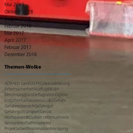
Mai 2019
Oktober 2018
August 2018
Februar 2018
Mai 2017
April 2017
Februar 2017
Dezember 2016
Themen-Wolke
ADR
AED Gerät
ASTAG
Akkreditierung
Arbeitssicherheit
Ausflug
BBS
BP
Benzintank
Büro
Deflagration
Diplom
Entlüften
Fachausweis
GGBV
Gefahr
Gefahrenbereich
Gefahrgut
Gefahrguttransport
Gerüst
Hochwasser
IBC
Leben retten
Lehrerin
Neutank
Notfall
Personelles
Projektarbeit
Reanimation
Reinigung