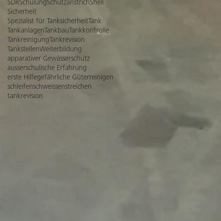
SDR
Schulung
Schutzanstrich
Shell
Sicherheit
Spezialist für Tanksicherheit
Tank
Tankanlagen
Tankbau
Tankkontrolle
Tankreinigung
Tankrevision
Tankstellen
Weiterbildung
apparativer Gewässerschutz
ausserschulische Erfahrung
erste Hilfe
gefährliche Güter
reinigen
schleifen
schweissen
streichen
tankrevision