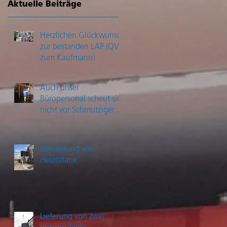
Aktuelle Beiträge
Herzlichen Glückwunsch
zur bestanden LAP (QV)
zum Kaufmann!
Auch unser
Büropersonal scheut sich
nicht vor Schmutziger
Arbeit
Herstellung von
Heizöltank
Lieferung von zwei