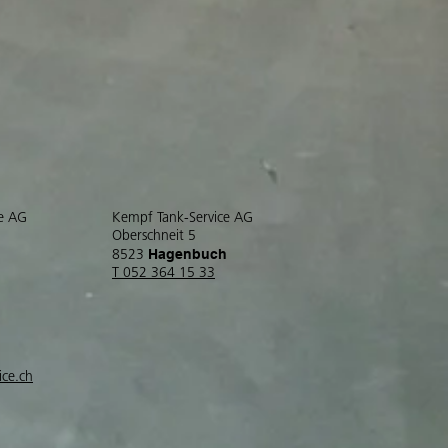
ce AG
Kempf Tank-Service AG
Oberschneit 5
Hagenbuch
8523
T 052 364 15 33
ice.ch