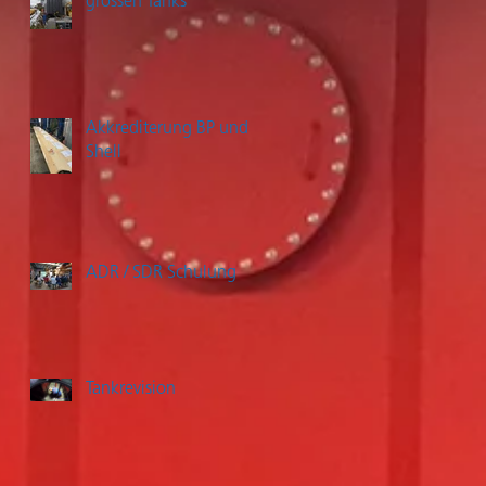
grossen Tanks
Akkrediterung BP und
Shell
ADR / SDR Schulung
Tankrevision