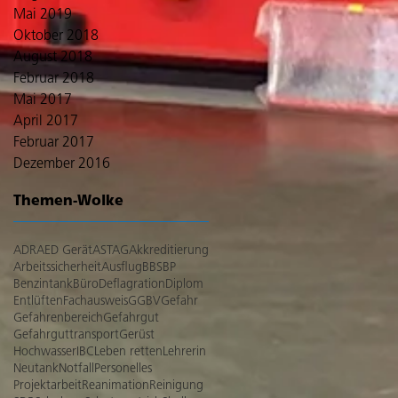
Mai 2019
Oktober 2018
August 2018
Februar 2018
Mai 2017
April 2017
Februar 2017
Dezember 2016
Themen-Wolke
ADR
AED Gerät
ASTAG
Akkreditierung
Arbeitssicherheit
Ausflug
BBS
BP
Benzintank
Büro
Deflagration
Diplom
Entlüften
Fachausweis
GGBV
Gefahr
Gefahrenbereich
Gefahrgut
Gefahrguttransport
Gerüst
Hochwasser
IBC
Leben retten
Lehrerin
Neutank
Notfall
Personelles
Projektarbeit
Reanimation
Reinigung